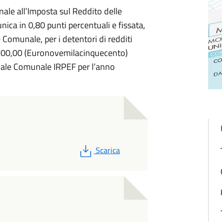
nale all’Imposta sul Reddito delle
ica in 0,80 punti percentuali e fissata,
Comunale, per i detentori di redditi
 9.500,00 (Euronovemilacinquecento)
onale Comunale IRPEF per l’anno
PDF
Scarica