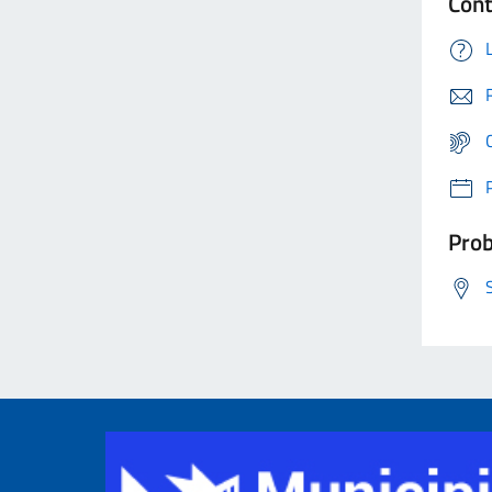
Cont
Prob