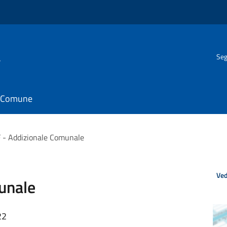
a
Seg
il Comune
 - Addizionale Comunale
Ved
unale
22