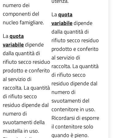
utenza.
numero dei
componenti del
La
quota
nucleo famigliare.
variabile
dipende
dalla quantità di
La
quota
rifiuto secco residuo
variabile
dipende
prodotto e conferito
dalla quantità di
al servizio di
rifiuto secco residuo
raccolta. La quantità
prodotto e conferito
di rifiuto secco
al servizio di
residuo dipende dal
raccolta. La quantità
numero di
di rifiuto secco
svuotamenti del
residuo dipende dal
contenitore in uso.
numero di
Ricordarsi di esporre
svuotamenti della
il contenitore solo
mastella in uso.
quando è pieno.