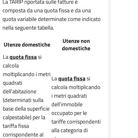
La TARIP riportata sulle fatture è
composta da una quota fissa e da una
quota variabile determinate come indicato
nella seguente tabella.
Utenze non
Utenze domestiche
domestiche
La
quota fissa
si
calcola
moltiplicando i metri
La
quota fissa
si
quadrati
calcola moltiplicando
dell’abitazione
i metri quadrati
(determinati sulla
dell’immobile
base della superficie
occupato per le
calpestabile) per la
tariffe corrispondenti
tariffa fissa
alla categoria di
corrispondente al