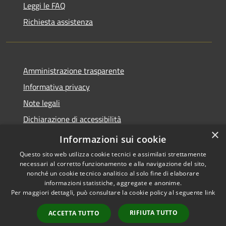
Leggi le FAQ
Richiesta assistenza
Amministrazione trasparente
Informativa privacy
Note legali
Dichiarazione di accessibilità
×
Whistleblowing-segnalazione illeciti
Informazioni sui cookie
Questo sito web utilizza cookie tecnici e assimilati strettamente
necessari al corretto funzionamento e alla navigazione del sito,
nonché un cookie tecnico analitico al solo fine di elaborare
informazioni statistiche, aggregate e anonime.
RSS
Copyright © 2026 • Comune di
Per maggiori dettagli, può consultare la cookie policy al seguente
link
Accessibilità
Torre d'Isola • Powered by
Privacy
Municipium
Accesso
•
RIFIUTA TUTTO
ACCETTA TUTTO
Cookie
redazione