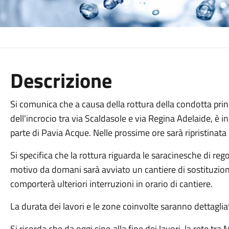
Descrizione
Si comunica che a causa della rottura della condotta prin
dell'incrocio tra via Scaldasole e via Regina Adelaide, è i
parte di Pavia Acque. Nelle prossime ore sarà ripristinata
Si specifica che la rottura riguarda le saracinesche di rego
motivo da domani sarà avviato un cantiere di sostituzione
comporterà ulteriori interruzioni in orario di cantiere.
La durata dei lavori e le zone coinvolte saranno dettaglia
Si ricorda che da oggi sino alla fine dei lavori, la rete tr