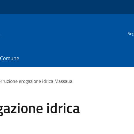
a
Seg
il Comune
erruzione erogazione idrica Massaua
gazione idrica