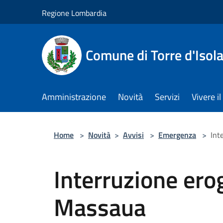
Salta al contenuto principale
Regione Lombardia
Comune di Torre d'Isol
Amministrazione
Novità
Servizi
Vivere 
Home
>
Novità
>
Avvisi
>
Emergenza
>
Int
Interruzione ero
Massaua