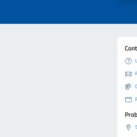
Cont
Prob