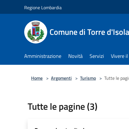
Salta al contenuto principale
Regione Lombardia
Comune di Torre d'Isol
Amministrazione
Novità
Servizi
Vivere 
Home
>
Argomenti
>
Turismo
>
Tutte le pagi
Tutte le pagine (3)