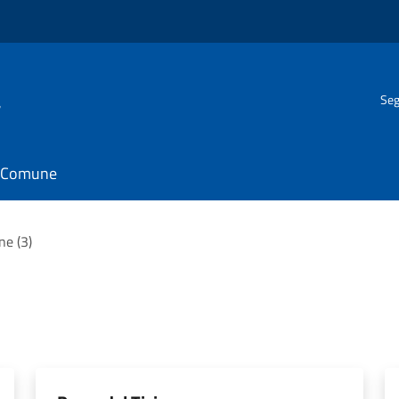
a
Seg
il Comune
ne (3)