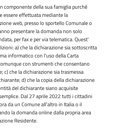
 un componente della sua famiglia purché
ve essere effettuata mediante la
ezione web, presso lo sportello Comunale o
potranno presentare la domanda non solo
data, per fax e per via telematica. Quest'
zioni: a) che la dichiarazione sia sottoscritta
tema informatico con l'uso della Carta
i, o comunque con strumenti che consentano
e; c) che la dichiarazione sia trasmessa
ichiarante; d) che la copia della dichiarazione
ntità del dichiarante siano acquisite
mplice. Dal 27 aprile 2022 tutti i cittadini
a da un Comune all’altro in Italia o il
sentando la domanda online dalla propria area
azione Residente.