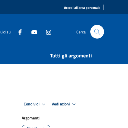
|
Accedi all'area personale
uici su
Cerca
Tutti gli argomenti
Condividi
Vedi azioni
Argomenti: