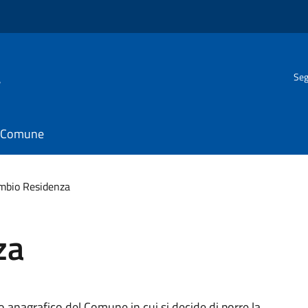
a
Seg
il Comune
mbio Residenza
za
nco anagrafico del Comune in cui si decide di porre la