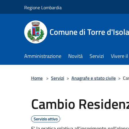
Salta al contenuto principale
Regione Lombardia
Comune di Torre d'Isol
Amministrazione
Novità
Servizi
Vivere 
Home
>
Servizi
>
Anagrafe e stato civile
>
Ca
Cambio Residen
Servizio attivo
E’ la pratica relativa all’inserimento nell’ele