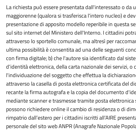
La richiesta può essere presentata dall'interessato o da
maggiorenne (qualora si trasferisca l'intero nucleo) e de
presentazione di apposito modello reperibile in questa s
sul sito internet del Ministero dell'Interno. I cittadini 
attraverso lo sportello comunale, ma altresì per raccoman
ultima possibilità è consentita ad una delle seguenti condi
con firma digitale; b) che l'autore sia identificato dal sis
d'identità elettronica, della carta nazionale dei serviz
l'individuazione del soggetto che effettua la dichiarazion
attraverso la casella di posta elettronica certificata del d
recante la firma autografa e la copia del documento d'ide
mediante scanner e trasmesse tramite posta elettronica se
possono richiedere online il cambio di residenza o di dimor
rimpatrio dall’estero per i cittadini iscritti all’AIRE pre
personale del sito web ANPR (Anagrafe Nazionale Popol