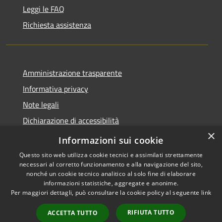
Leggi le FAQ
Richiesta assistenza
Amministrazione trasparente
Informativa privacy
Note legali
Dichiarazione di accessibilità
×
Whistleblowing-segnalazione illeciti
Informazioni sui cookie
Questo sito web utilizza cookie tecnici e assimilati strettamente
necessari al corretto funzionamento e alla navigazione del sito,
nonché un cookie tecnico analitico al solo fine di elaborare
informazioni statistiche, aggregate e anonime.
RSS
Copyright © 2026 • Comune di
Per maggiori dettagli, può consultare la cookie policy al seguente
link
Accessibilità
Torre d'Isola • Powered by
Privacy
Municipium
Accesso
•
RIFIUTA TUTTO
ACCETTA TUTTO
Cookie