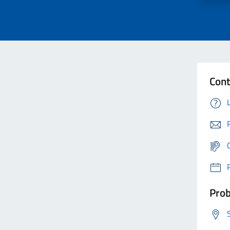
Cont
Prob