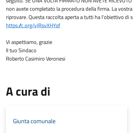
seguito. SE UNA VOLTA FIRMATO NON AVETE RICEVUTO la e
non avete completato la procedura della firma. La vostra 
riprovare. Questa raccolta aperta a tutti ha l'obiettivo di 
https://c.org/vJRsvXHYqf
Vi aspettiamo, grazie
Il tuo Sindaco
Roberto Casimiro Veronesi
A cura di
Giunta comunale