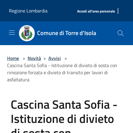
Salta al contenuto principale
|
Regione Lombardia
Accedi all'area personale
Comune di Torre d'Isola
Home
>
Novità
>
Avvisi
>
Cascina Santa Sofia - Istituzione di divieto di sosta con
rimozione forzata e divieto di transito per lavori di
asfaltatura
Cascina Santa Sofia -
Istituzione di divieto
di sosta con