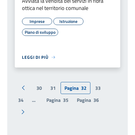
Avviata la vendita dei servizi in fibra
ottica nel territorio comunale
Imprese
Istruzione
Piano di sviluppo
LEGGI DI PIÙ
30
31
Pagina
32
33
Pagina precedente
34
...
Pagina
35
Pagina
36
Pagina successiva