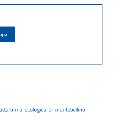
appa
iattaforma-ecologica-di-montebellino