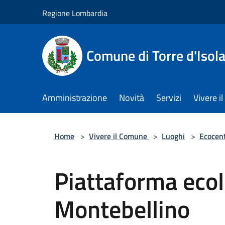
Salta al contenuto principale
Regione Lombardia
Comune di Torre d'Isol
Amministrazione
Novità
Servizi
Vivere 
Home
>
Vivere il Comune
>
Luoghi
>
Ecocent
Piattaforma ecol
Montebellino