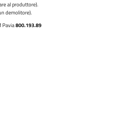
re al produttore).
 un demolitore).
M Pavia
800.193.89