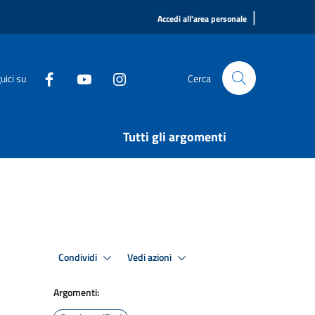
|
Accedi all'area personale
uici su
Cerca
Tutti gli argomenti
Condividi
Vedi azioni
Argomenti: