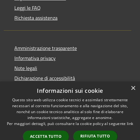
Leggi le FAQ
Richiesta assistenza
Amministrazione trasparente
Informativa privacy
Note legali
Dichiarazione di accessibilità
×
Whistleblowing-segnalazione illeciti
Informazioni sui cookie
Questo sito web utilizza cookie tecnici e assimilati strettamente
necessari al corretto funzionamento e alla navigazione del sito,
nonché un cookie tecnico analitico al solo fine di elaborare
informazioni statistiche, aggregate e anonime.
RSS
Copyright © 2026 • Comune di
Per maggiori dettagli, può consultare la cookie policy al seguente
link
Accessibilità
Torre d'Isola • Powered by
Privacy
Municipium
Accesso
•
RIFIUTA TUTTO
ACCETTA TUTTO