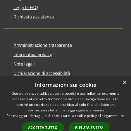
Leggi le FAQ
Richiesta assistenza
Amministrazione trasparente
Informativa privacy
Note legali
Dichiarazione di accessibilità
×
Whistleblowing-segnalazione illeciti
Informazioni sui cookie
Questo sito web utilizza cookie tecnici e assimilati strettamente
necessari al corretto funzionamento e alla navigazione del sito,
nonché un cookie tecnico analitico al solo fine di elaborare
informazioni statistiche, aggregate e anonime.
RSS
Copyright © 2026 • Comune di
Per maggiori dettagli, può consultare la cookie policy al seguente
link
Accessibilità
Torre d'Isola • Powered by
Privacy
Municipium
Accesso
•
RIFIUTA TUTTO
ACCETTA TUTTO