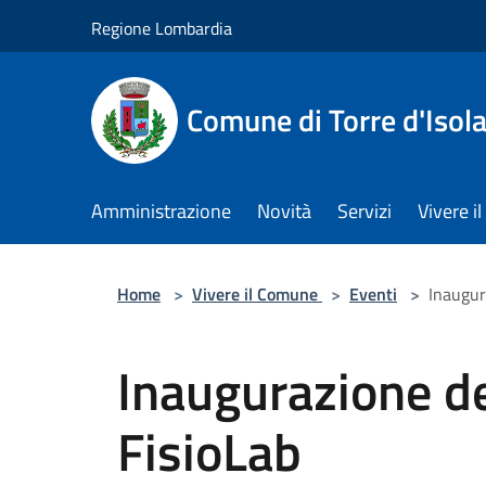
Salta al contenuto principale
Regione Lombardia
Comune di Torre d'Isol
Amministrazione
Novità
Servizi
Vivere 
Home
>
Vivere il Comune
>
Eventi
>
Inaugur
Inaugurazione de
FisioLab