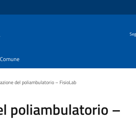
a
Seg
il Comune
azione del poliambulatorio – FisioLab
l poliambulatorio –