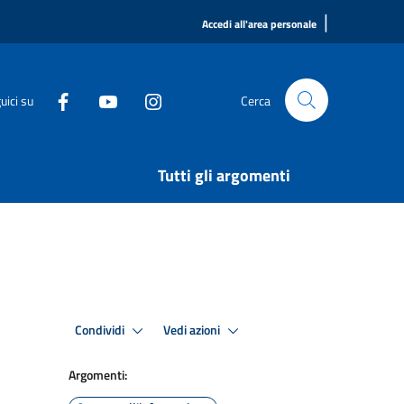
|
Accedi all'area personale
uici su
Cerca
Tutti gli argomenti
Condividi
Vedi azioni
Argomenti: